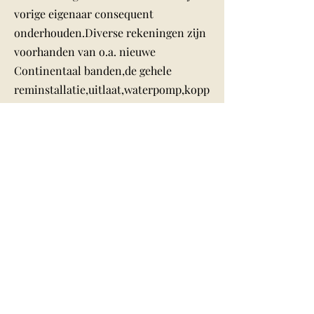
vorige eigenaar consequent
onderhouden.Diverse rekeningen zijn
voorhanden van o.a. nieuwe
Continentaal banden,de gehele
reminstallatie,uitlaat,waterpomp,kopp
eling,benzinepomp,groot onderhoud
met distributieriem en nog veel
meer.De Golf werd geleverd in de zeer
zeldzame “Sonderlackierung”
Anthrazit Metallic (welke slechts één
jaar in het programma was),extra
instrumenten in de
middenconsole,een koplampreiniging
en een stalen schuifdak.In deze staat
werkelijk een unicum.
Tel:
+31(0)653-906736