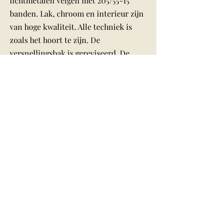
lichtmetalen velgen met 205/55-15
banden. Lak, chroom en interieur zijn
van hoge kwaliteit. Alle techniek is
zoals het hoort te zijn. De
versnellingsbak is gereviseerd. De
auto biedt veel rijplezier met de
prachtige Alfa-sound. APK tot 4-2026.
Tel:
+31(0)653-906736